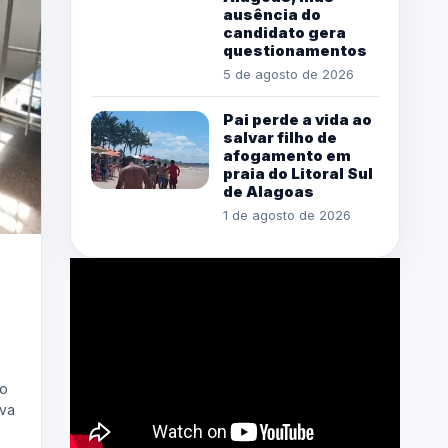
ausência do
candidato gera
questionamentos
5 de agosto de 2026
Pai perde a vida ao
salvar filho de
afogamento em
praia do Litoral Sul
de Alagoas
1 de agosto de 2026
to
ava