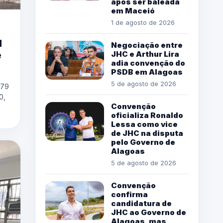
após ser baleada
em Maceió
1 de agosto de 2026
l
Negociação entre
JHC e Arthur Lira
e
adia convenção do
PSDB em Alagoas
5 de agosto de 2026
,79
0,
Convenção
oficializa Ronaldo
Lessa como vice
de JHC na disputa
pelo Governo de
Alagoas
5 de agosto de 2026
Convenção
confirma
candidatura de
JHC ao Governo de
Alagoas, mas