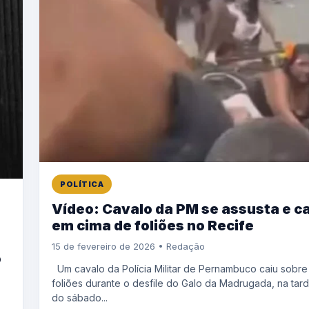
POLÍTICA
Vídeo: Cavalo da PM se assusta e ca
em cima de foliões no Recife
15 de fevereiro de 2026 • Redação
o
Um cavalo da Polícia Militar de Pernambuco caiu sobre
foliões durante o desfile do Galo da Madrugada, na tar
do sábado...