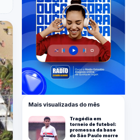
Mais visualizadas do mês
Tragédia em
torneio de futebol:
promessa da base
do São Paulo morre