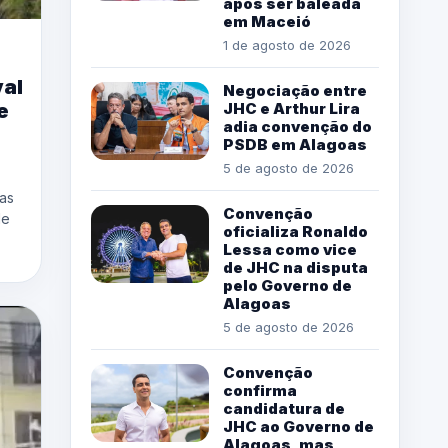
após ser baleada
em Maceió
1 de agosto de 2026
val
Negociação entre
JHC e Arthur Lira
e
adia convenção do
PSDB em Alagoas
5 de agosto de 2026
as
Convenção
de
oficializa Ronaldo
Lessa como vice
de JHC na disputa
pelo Governo de
Alagoas
5 de agosto de 2026
Convenção
confirma
candidatura de
JHC ao Governo de
Alagoas, mas