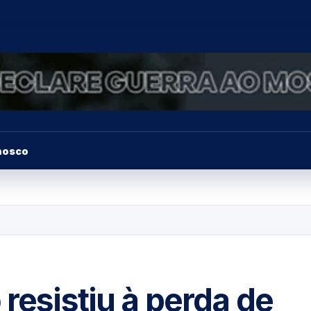
nosco
 resistiu à perda de