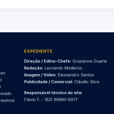
EXPEDIENTE
Direção / Editor-Chefe:
Grazianne Duarte
Redação:
Leonardo Medeiros
sso
Imagem / Vídeo:
Elexsandro Santos
do
Publicidade / Comercial:
Cláudio Silva
o
Responsável técnico do site:
essado
Flávio F. - (82) 99980-8917
ressivos