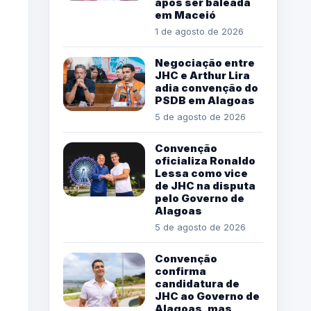
após ser baleada
em Maceió
1 de agosto de 2026
Negociação entre
JHC e Arthur Lira
adia convenção do
PSDB em Alagoas
5 de agosto de 2026
Convenção
oficializa Ronaldo
Lessa como vice
de JHC na disputa
pelo Governo de
Alagoas
5 de agosto de 2026
Convenção
confirma
candidatura de
JHC ao Governo de
Alagoas, mas