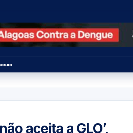
nosco
não aceita a GLO’,