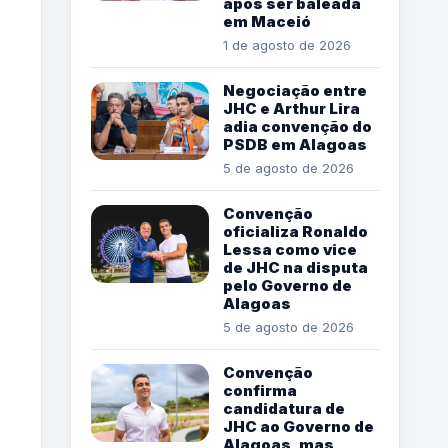
após ser baleada
em Maceió
1 de agosto de 2026
Negociação entre
JHC e Arthur Lira
adia convenção do
PSDB em Alagoas
5 de agosto de 2026
Convenção
oficializa Ronaldo
Lessa como vice
de JHC na disputa
pelo Governo de
Alagoas
5 de agosto de 2026
Convenção
confirma
candidatura de
JHC ao Governo de
Alagoas, mas