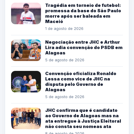
Tragédia em torneio de futebol:
promessa da base do São Paulo
morre após ser baleada em
Maceió
1 de agosto de 2026
Negociação entre JHC e Arthur
Lira adia convenção do PSDB em
Alagoas
5 de agosto de 2026
Convenção oficializa Ronaldo
Lessa como vice de JHC na
disputa pelo Governo de
Alagoas
5 de agosto de 2026
JHC confirma que é candidato
ao Governo de Alagoas mas na
ata entregue à Justiça Eleitoral
não consta seu nomeas ata
8 de agosto de 2026