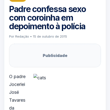
Padre confessa sexo
com coroinha em
depoimento à polícia
Por Redação • 15 de outubro de 2015
Publicidade
O padre
Jocerlei
José
Tavares
da