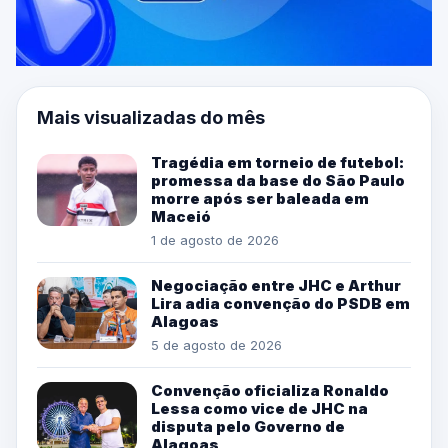
Mais visualizadas do mês
Tragédia em torneio de futebol:
promessa da base do São Paulo
morre após ser baleada em
Maceió
1 de agosto de 2026
Negociação entre JHC e Arthur
Lira adia convenção do PSDB em
Alagoas
5 de agosto de 2026
Convenção oficializa Ronaldo
Lessa como vice de JHC na
disputa pelo Governo de
Alagoas