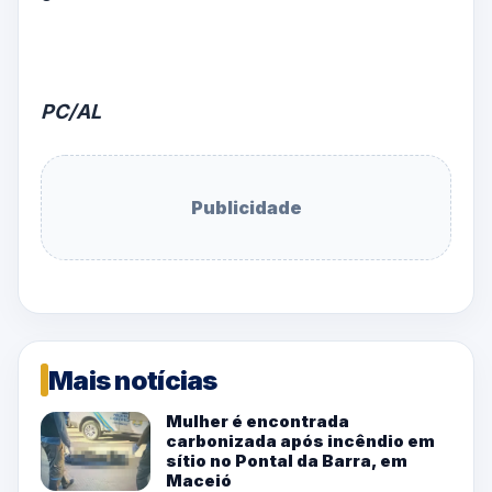
PC/AL
Publicidade
Mais notícias
Mulher é encontrada
carbonizada após incêndio em
sítio no Pontal da Barra, em
Maceió