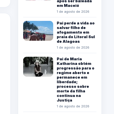
após ser baleada
em Maceió
1 de agosto de 2026
Pai perde a vida ao
salvar filho de
afogamento em
praia do Litoral Sul
de Alagoas
1 de agosto de 2026
Pai de Maria
Katharina obtém
progressão para o
regime aberto e
permanece em
liberdade;
processo sobre
morte da filha
continua na
Justiça
1 de agosto de 2026