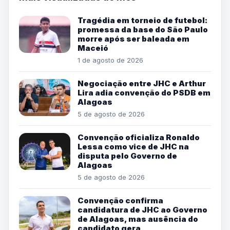
Tragédia em torneio de futebol:
promessa da base do São Paulo
morre após ser baleada em
Maceió
1 de agosto de 2026
Negociação entre JHC e Arthur
Lira adia convenção do PSDB em
Alagoas
5 de agosto de 2026
Convenção oficializa Ronaldo
Lessa como vice de JHC na
disputa pelo Governo de
Alagoas
5 de agosto de 2026
Convenção confirma
candidatura de JHC ao Governo
de Alagoas, mas ausência do
candidato gera