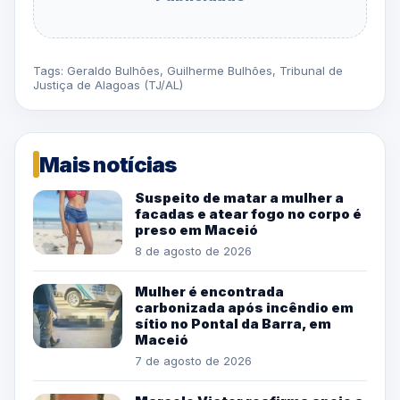
Tags:
Geraldo Bulhões
,
Guilherme Bulhões
,
Tribunal de
Justiça de Alagoas (TJ/AL)
Mais notícias
Suspeito de matar a mulher a
facadas e atear fogo no corpo é
preso em Maceió
8 de agosto de 2026
Mulher é encontrada
carbonizada após incêndio em
sítio no Pontal da Barra, em
Maceió
7 de agosto de 2026