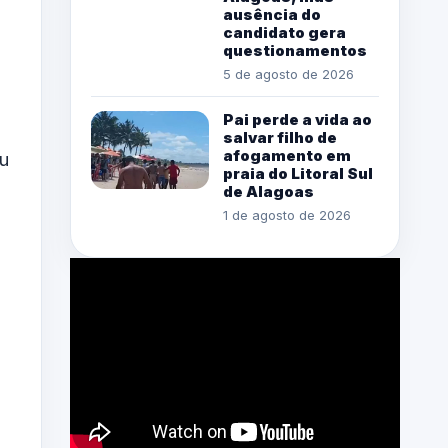
ausência do
candidato gera
questionamentos
a
5 de agosto de 2026
Pai perde a vida ao
salvar filho de
afogamento em
ou
praia do Litoral Sul
de Alagoas
1 de agosto de 2026