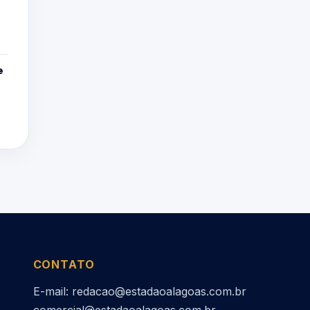
e
CONTATO
E-mail: redacao@estadaoalagoas.com.br
comercial@estadaoalagoas.com.br