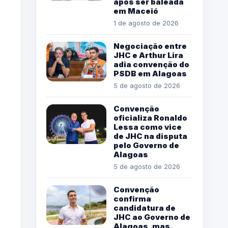
após ser baleada
em Maceió
1 de agosto de 2026
Negociação entre
JHC e Arthur Lira
adia convenção do
PSDB em Alagoas
5 de agosto de 2026
Convenção
oficializa Ronaldo
Lessa como vice
de JHC na disputa
pelo Governo de
Alagoas
5 de agosto de 2026
Convenção
confirma
candidatura de
JHC ao Governo de
Alagoas, mas