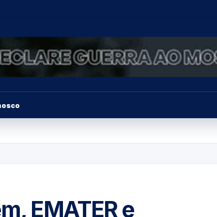
nosco
lém, EMATER e