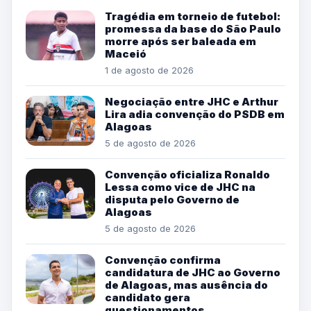
Tragédia em torneio de futebol:
promessa da base do São Paulo
morre após ser baleada em
Maceió
1 de agosto de 2026
Negociação entre JHC e Arthur
Lira adia convenção do PSDB em
Alagoas
5 de agosto de 2026
Convenção oficializa Ronaldo
Lessa como vice de JHC na
disputa pelo Governo de
Alagoas
5 de agosto de 2026
Convenção confirma
candidatura de JHC ao Governo
de Alagoas, mas ausência do
candidato gera
questionamentos