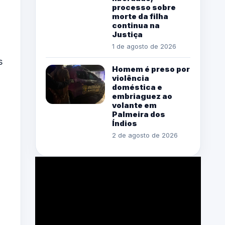
processo sobre
morte da filha
continua na
Justiça
1 de agosto de 2026
s
Homem é preso por
violência
doméstica e
embriaguez ao
volante em
Palmeira dos
Índios
2 de agosto de 2026