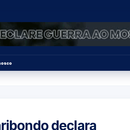
nosco
aribondo declara