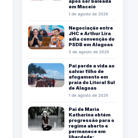
após ser baleada
em Maceió
1 de agosto de 2026
Negociação entre
JHC e Arthur Lira
adia convenção do
PSDB em Alagoas
5 de agosto de 2026
Pai perde a vida ao
salvar filho de
afogamento em
praia do Litoral Sul
de Alagoas
1 de agosto de 2026
Pai de Maria
Katharina obtém
progressão para o
regime aberto e
permanece em
liberdade;