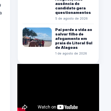
ausência do
u
candidato gera
a
questionamentos
5 de agosto de 2026
Pai perde a vida ao
salvar filho de
afogamento em
praia do Litoral Sul
de Alagoas
1 de agosto de 2026