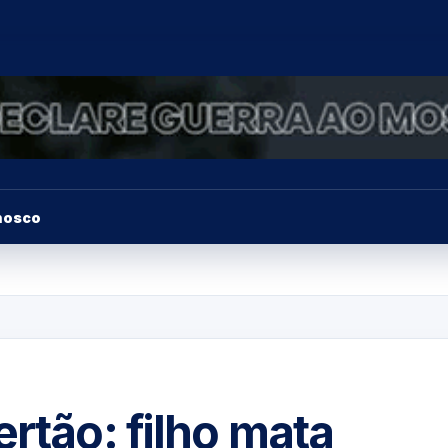
nosco
ertão: filho mata