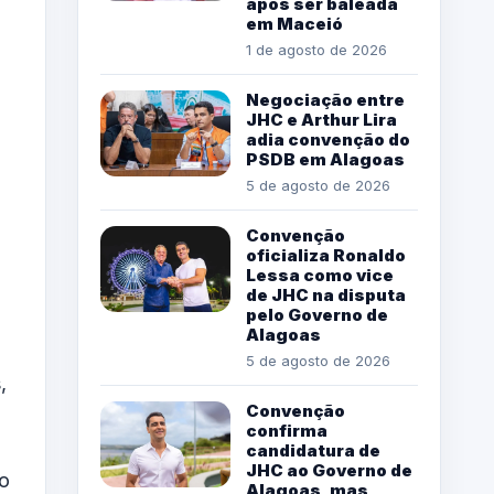
após ser baleada
em Maceió
1 de agosto de 2026
Negociação entre
JHC e Arthur Lira
adia convenção do
PSDB em Alagoas
5 de agosto de 2026
Convenção
oficializa Ronaldo
Lessa como vice
de JHC na disputa
pelo Governo de
Alagoas
5 de agosto de 2026
s
,
Convenção
confirma
candidatura de
JHC ao Governo de
do
Alagoas, mas