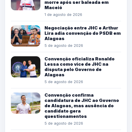
morre após ser baleada em
Maceió
1 de agosto de 2026
Negociação entre JHC e Arthur
Lira adia convenção do PSDB em
Alagoas
5 de agosto de 2026
Convenção oficializa Ronaldo
Lessa como vice de JHC na
disputa pelo Governo de
Alagoas
5 de agosto de 2026
Convenção confirma
candidatura de JHC ao Governo
de Alagoas, mas ausência do
candidato gera
questionamentos
5 de agosto de 2026