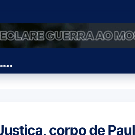
nosco
ustiça, corpo de Pau