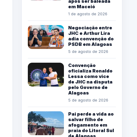
após ser baleada
em Maceió
1 de agosto de 2026
Negociação entre
JHC e Arthur Lira
adia convenção do
PSDB em Alagoas
5 de agosto de 2026
Convenção
oficializa Ronaldo
Lessa como vice
de JHC na disputa
pelo Governo de
Alagoas
5 de agosto de 2026
Pai perde a vida ao
salvar filho de
afogamento em
praia do Litoral Sul
de Alagoas