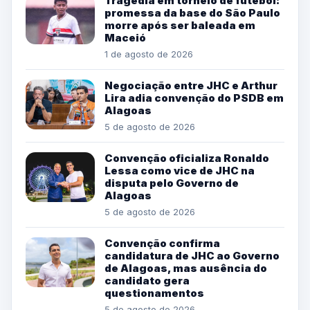
Tragédia em torneio de futebol:
promessa da base do São Paulo
morre após ser baleada em
Maceió
1 de agosto de 2026
Negociação entre JHC e Arthur
Lira adia convenção do PSDB em
Alagoas
5 de agosto de 2026
Convenção oficializa Ronaldo
Lessa como vice de JHC na
disputa pelo Governo de
Alagoas
5 de agosto de 2026
Convenção confirma
candidatura de JHC ao Governo
de Alagoas, mas ausência do
candidato gera
questionamentos
5 de agosto de 2026