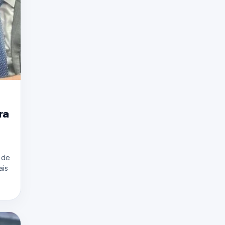
ra
 de
ais