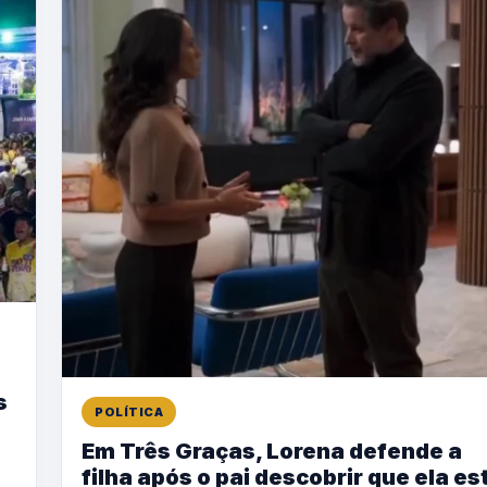
s
POLÍTICA
Em Três Graças, Lorena defende a
filha após o pai descobrir que ela es