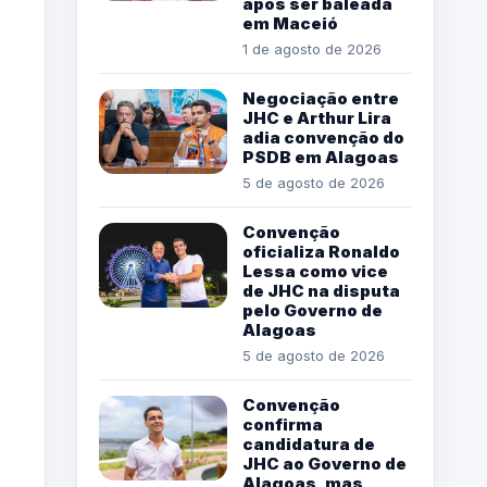
após ser baleada
em Maceió
1 de agosto de 2026
Negociação entre
JHC e Arthur Lira
adia convenção do
PSDB em Alagoas
5 de agosto de 2026
Convenção
oficializa Ronaldo
Lessa como vice
de JHC na disputa
pelo Governo de
Alagoas
5 de agosto de 2026
Convenção
confirma
candidatura de
JHC ao Governo de
Alagoas, mas