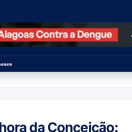
nosco
hora da Conceição: