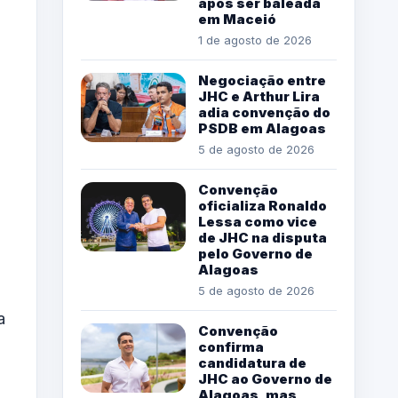
após ser baleada
em Maceió
1 de agosto de 2026
Negociação entre
JHC e Arthur Lira
adia convenção do
PSDB em Alagoas
5 de agosto de 2026
Convenção
oficializa Ronaldo
Lessa como vice
de JHC na disputa
pelo Governo de
Alagoas
5 de agosto de 2026
a
Convenção
confirma
candidatura de
JHC ao Governo de
Alagoas, mas