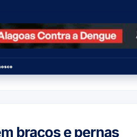
nosco
m braços e pernas