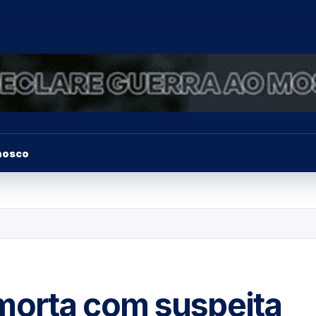
nosco
morta com suspeita