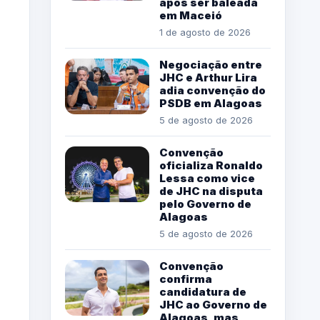
após ser baleada
em Maceió
1 de agosto de 2026
Negociação entre
JHC e Arthur Lira
adia convenção do
PSDB em Alagoas
5 de agosto de 2026
Convenção
oficializa Ronaldo
Lessa como vice
de JHC na disputa
pelo Governo de
Alagoas
5 de agosto de 2026
Convenção
confirma
candidatura de
JHC ao Governo de
Alagoas, mas