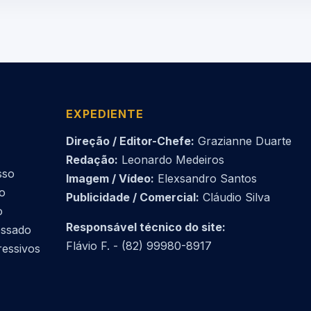
EXPEDIENTE
Direção / Editor-Chefe:
Grazianne Duarte
Redação:
Leonardo Medeiros
sso
Imagem / Vídeo:
Elexsandro Santos
do
Publicidade / Comercial:
Cláudio Silva
o
Responsável técnico do site:
essado
Flávio F. - (82) 99980-8917
ressivos