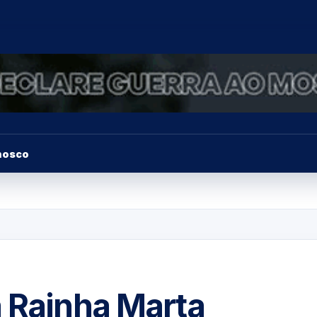
nosco
a Rainha Marta