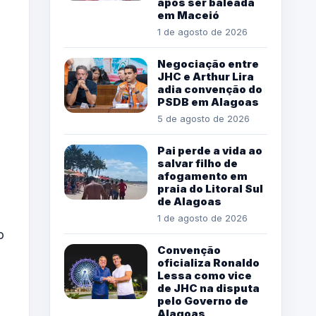
após ser baleada
em Maceió
1 de agosto de 2026
Negociação entre
JHC e Arthur Lira
adia convenção do
PSDB em Alagoas
5 de agosto de 2026
Pai perde a vida ao
salvar filho de
afogamento em
praia do Litoral Sul
de Alagoas
1 de agosto de 2026
o
Convenção
oficializa Ronaldo
Lessa como vice
de JHC na disputa
pelo Governo de
Alagoas