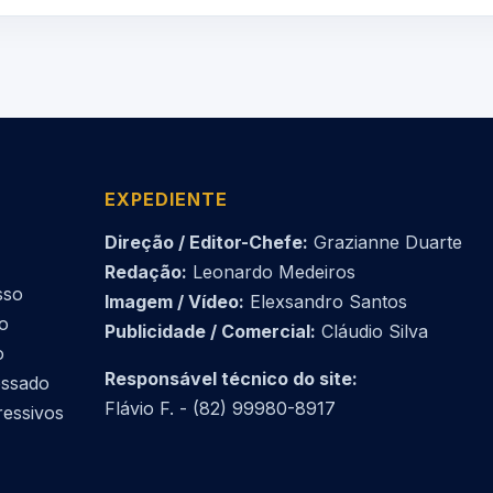
EXPEDIENTE
Direção / Editor-Chefe:
Grazianne Duarte
Redação:
Leonardo Medeiros
sso
Imagem / Vídeo:
Elexsandro Santos
do
Publicidade / Comercial:
Cláudio Silva
o
Responsável técnico do site:
essado
Flávio F. - (82) 99980-8917
ressivos