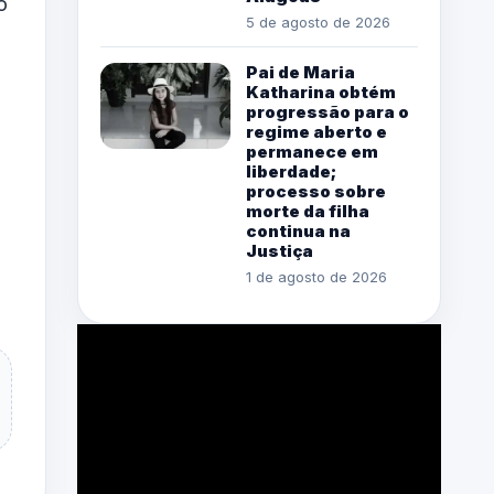
o
5 de agosto de 2026
Pai de Maria
Katharina obtém
progressão para o
regime aberto e
permanece em
liberdade;
processo sobre
morte da filha
continua na
Justiça
1 de agosto de 2026