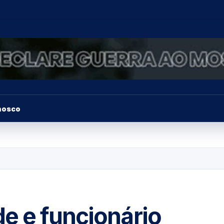
nosco
e e funcionário