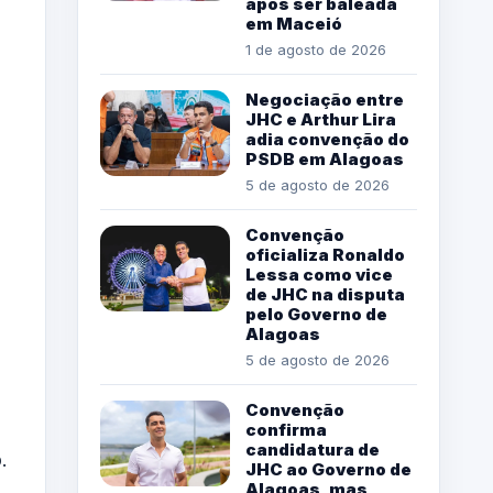
após ser baleada
em Maceió
1 de agosto de 2026
Negociação entre
JHC e Arthur Lira
adia convenção do
PSDB em Alagoas
5 de agosto de 2026
Convenção
oficializa Ronaldo
Lessa como vice
de JHC na disputa
pelo Governo de
Alagoas
5 de agosto de 2026
Convenção
confirma
candidatura de
.
JHC ao Governo de
Alagoas, mas