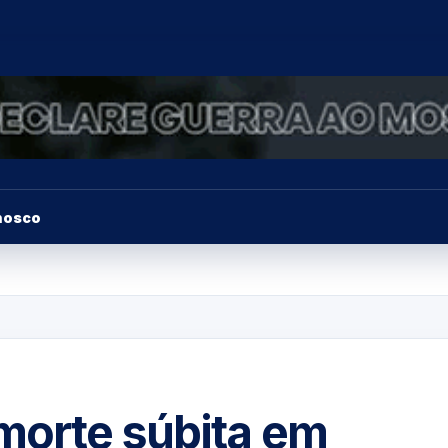
nosco
morte súbita em