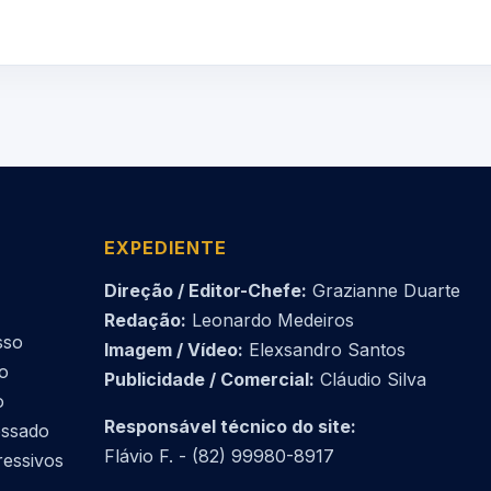
EXPEDIENTE
Direção / Editor-Chefe:
Grazianne Duarte
Redação:
Leonardo Medeiros
sso
Imagem / Vídeo:
Elexsandro Santos
do
Publicidade / Comercial:
Cláudio Silva
o
Responsável técnico do site:
essado
Flávio F. - (82) 99980-8917
ressivos