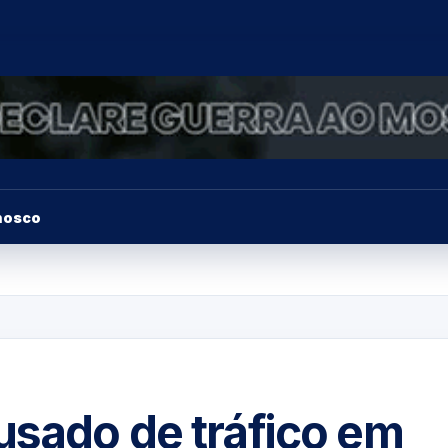
nosco
usado de tráfico em