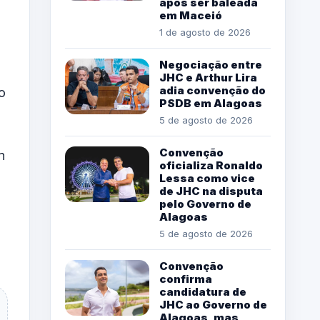
após ser baleada
em Maceió
1 de agosto de 2026
Negociação entre
JHC e Arthur Lira
adia convenção do
o
PSDB em Alagoas
5 de agosto de 2026
Convenção
n
oficializa Ronaldo
Lessa como vice
de JHC na disputa
pelo Governo de
Alagoas
5 de agosto de 2026
Convenção
confirma
candidatura de
JHC ao Governo de
Alagoas, mas