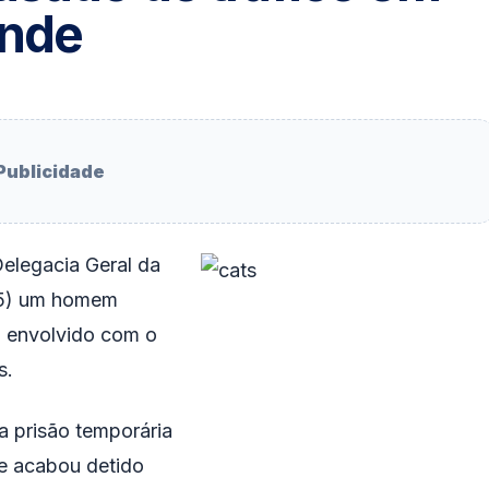
unde
Publicidade
Delegacia Geral da
(15) um homem
, envolvido com o
s.
a prisão temporária
 e acabou detido