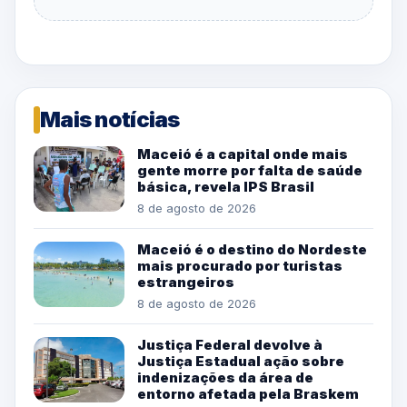
Mais notícias
Maceió é a capital onde mais
gente morre por falta de saúde
básica, revela IPS Brasil
8 de agosto de 2026
Maceió é o destino do Nordeste
mais procurado por turistas
estrangeiros
8 de agosto de 2026
Justiça Federal devolve à
Justiça Estadual ação sobre
indenizações da área de
entorno afetada pela Braskem