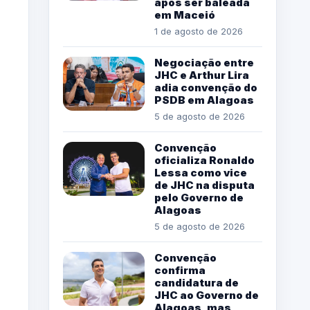
após ser baleada
em Maceió
1 de agosto de 2026
Negociação entre
JHC e Arthur Lira
adia convenção do
PSDB em Alagoas
5 de agosto de 2026
Convenção
oficializa Ronaldo
Lessa como vice
de JHC na disputa
pelo Governo de
Alagoas
5 de agosto de 2026
Convenção
confirma
candidatura de
JHC ao Governo de
Alagoas, mas