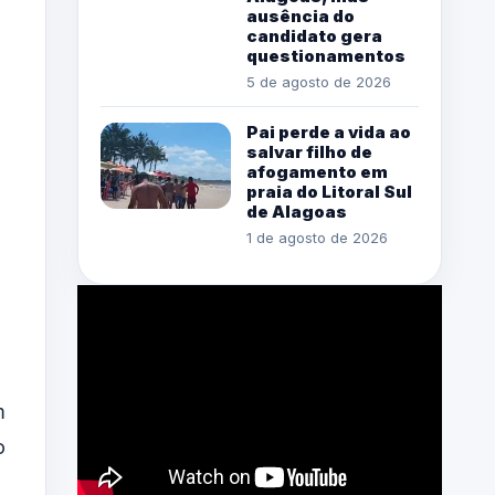
ausência do
candidato gera
questionamentos
5 de agosto de 2026
Pai perde a vida ao
salvar filho de
afogamento em
praia do Litoral Sul
de Alagoas
1 de agosto de 2026
m
o