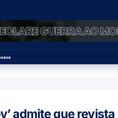
nosco
oy’ admite que revista