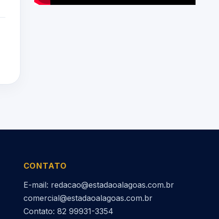
CONTATO
E-mail: redacao@estadaoalagoas.com.br
comercial@estadaoalagoas.com.br
Contato: 82 99931-3354