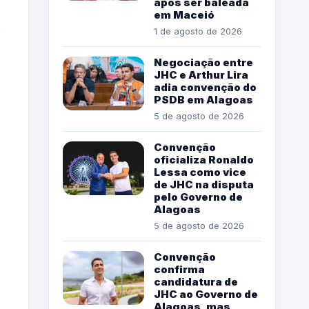
após ser baleada
em Maceió
.
1 de agosto de 2026
Negociação entre
JHC e Arthur Lira
adia convenção do
PSDB em Alagoas
5 de agosto de 2026
Convenção
oficializa Ronaldo
Lessa como vice
de JHC na disputa
pelo Governo de
Alagoas
5 de agosto de 2026
Convenção
confirma
candidatura de
JHC ao Governo de
Alagoas, mas