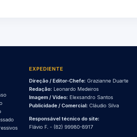
EXPEDIENTE
Direção / Editor-Chefe:
Grazianne Duarte
Redação:
Leonardo Medeiros
sso
Imagem / Vídeo:
Elexsandro Santos
do
Publicidade / Comercial:
Cláudio Silva
o
Responsável técnico do site:
essado
Flávio F. - (82) 99980-8917
ressivos