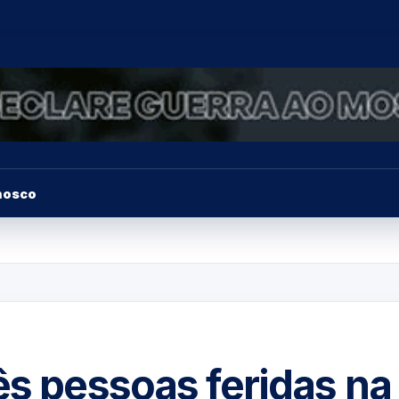
nosco
ês pessoas feridas na