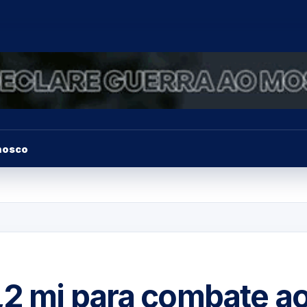
nosco
,2 mi para combate a