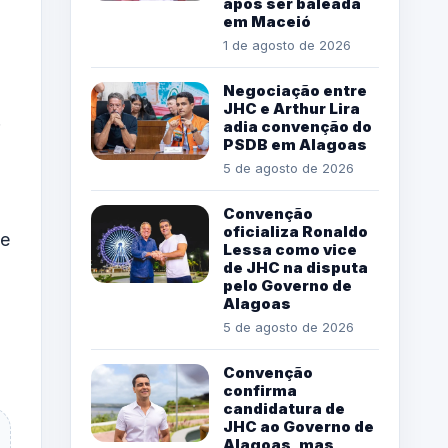
após ser baleada
em Maceió
1 de agosto de 2026
Negociação entre
JHC e Arthur Lira
.
adia convenção do
PSDB em Alagoas
5 de agosto de 2026
Convenção
oficializa Ronaldo
de
Lessa como vice
de JHC na disputa
pelo Governo de
Alagoas
5 de agosto de 2026
Convenção
confirma
candidatura de
JHC ao Governo de
Alagoas, mas