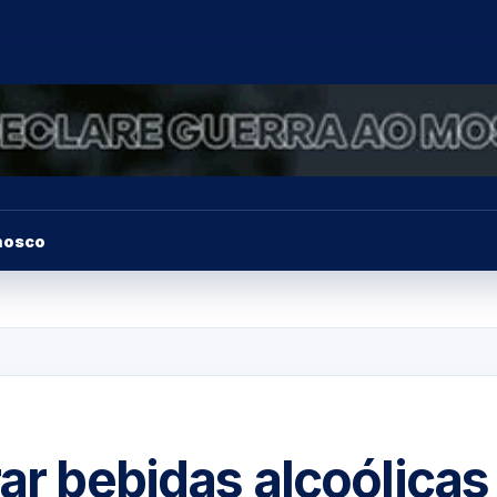
nosco
rar bebidas alcoólicas