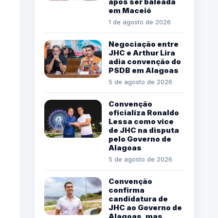
após ser baleada
em Maceió
1 de agosto de 2026
Negociação entre
JHC e Arthur Lira
adia convenção do
PSDB em Alagoas
5 de agosto de 2026
Convenção
oficializa Ronaldo
Lessa como vice
de JHC na disputa
pelo Governo de
Alagoas
5 de agosto de 2026
Convenção
confirma
candidatura de
JHC ao Governo de
Alagoas, mas