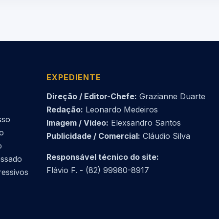
EXPEDIENTE
Direção / Editor-Chefe:
Grazianne Duarte
Redação:
Leonardo Medeiros
sso
Imagem / Vídeo:
Elexsandro Santos
do
Publicidade / Comercial:
Cláudio Silva
o
Responsável técnico do site:
essado
Flávio F. - (82) 99980-8917
ressivos