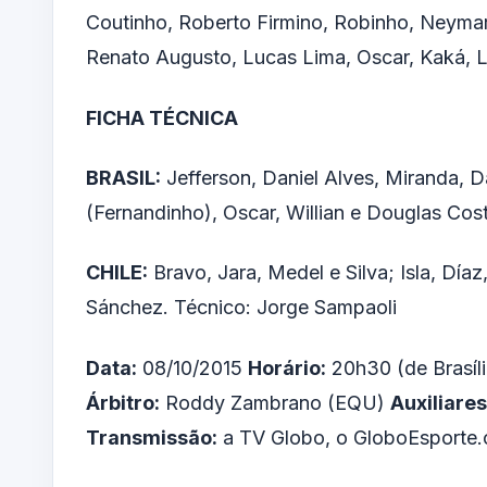
Coutinho, Roberto Firmino, Robinho, Neymar e
Renato Augusto, Lucas Lima, Oscar, Kaká, Lu
FICHA TÉCNICA
BRASIL:
Jefferson, Daniel Alves, Miranda, Da
(Fernandinho), Oscar, Willian e Douglas Cos
CHILE:
Bravo, Jara, Medel e Silva; Isla, Díaz
Sánchez. Técnico: Jorge Sampaoli
Data:
08/10/2015
Horário:
20h30 (de Brasíl
Árbitro:
Roddy Zambrano (EQU)
Auxiliares
Transmissão:
a TV Globo, o GloboEsporte.c