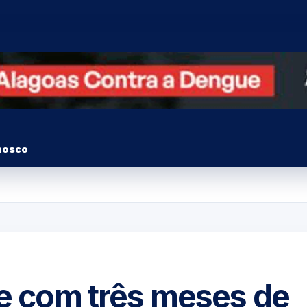
nosco
le com três meses de