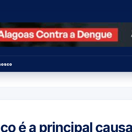
nosco
o é a principal caus