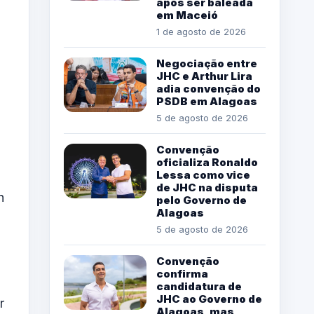
após ser baleada
em Maceió
1 de agosto de 2026
Negociação entre
JHC e Arthur Lira
adia convenção do
PSDB em Alagoas
5 de agosto de 2026
Convenção
oficializa Ronaldo
Lessa como vice
de JHC na disputa
h
pelo Governo de
Alagoas
5 de agosto de 2026
Convenção
confirma
candidatura de
JHC ao Governo de
r
Alagoas, mas