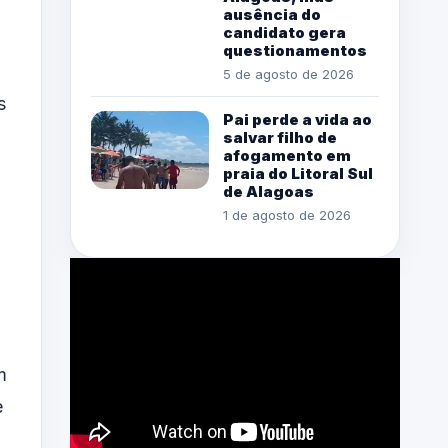
ausência do
candidato gera
questionamentos
5 de agosto de 2026
s
Pai perde a vida ao
h
salvar filho de
afogamento em
praia do Litoral Sul
de Alagoas
1 de agosto de 2026
m
e