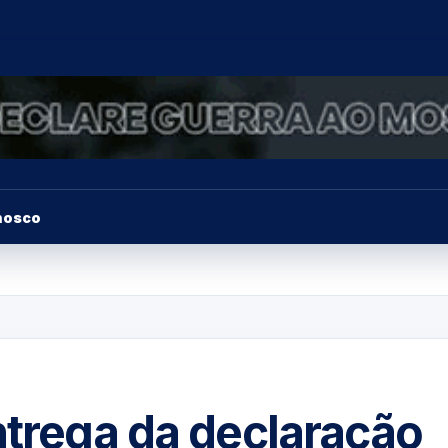
nosco
ntrega da declaração