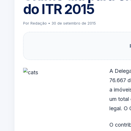
do ITR 2015
Por Redação • 30 de setembro de 2015
A Delega
76.667 d
a imóvei
um total
legal. O
O contri