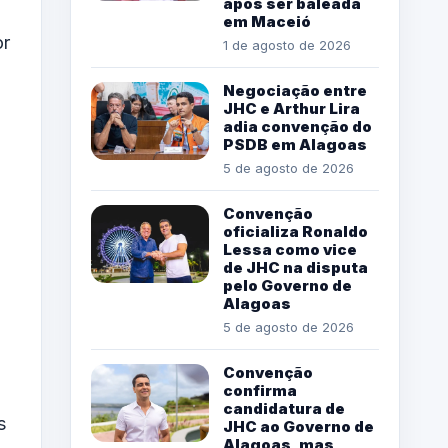
após ser baleada
em Maceió
or
1 de agosto de 2026
Negociação entre
JHC e Arthur Lira
adia convenção do
PSDB em Alagoas
5 de agosto de 2026
Convenção
oficializa Ronaldo
Lessa como vice
de JHC na disputa
pelo Governo de
Alagoas
5 de agosto de 2026
Convenção
confirma
candidatura de
s
JHC ao Governo de
Alagoas, mas