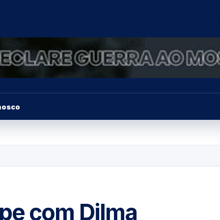
nosco
mpe com Dilma