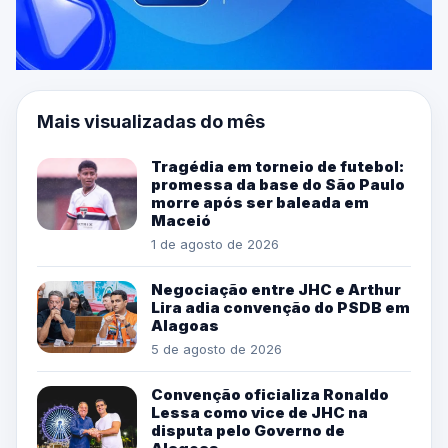
Mais visualizadas do mês
Tragédia em torneio de futebol:
promessa da base do São Paulo
morre após ser baleada em
Maceió
1 de agosto de 2026
Negociação entre JHC e Arthur
Lira adia convenção do PSDB em
Alagoas
5 de agosto de 2026
Convenção oficializa Ronaldo
Lessa como vice de JHC na
disputa pelo Governo de