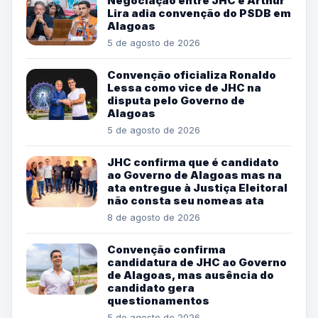
Negociação entre JHC e Arthur
Lira adia convenção do PSDB em
Alagoas
5 de agosto de 2026
Convenção oficializa Ronaldo
Lessa como vice de JHC na
disputa pelo Governo de
Alagoas
5 de agosto de 2026
JHC confirma que é candidato
ao Governo de Alagoas mas na
ata entregue à Justiça Eleitoral
não consta seu nomeas ata
8 de agosto de 2026
Convenção confirma
candidatura de JHC ao Governo
de Alagoas, mas ausência do
candidato gera
questionamentos
5 de agosto de 2026