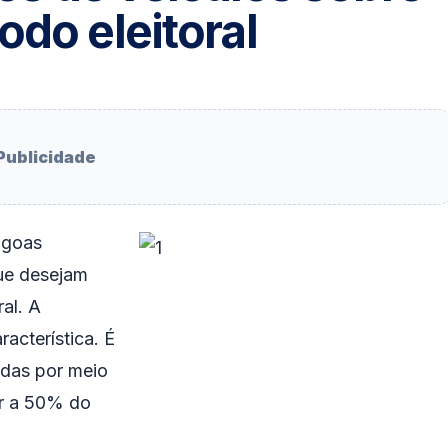
odo eleitoral
Publicidade
agoas
que desejam
ral. A
racterística. É
adas por meio
or a 50% do