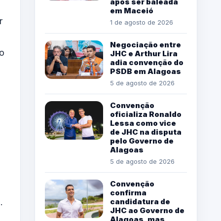
após ser baleada
em Maceió
r
1 de agosto de 2026
Negociação entre
do
JHC e Arthur Lira
adia convenção do
PSDB em Alagoas
5 de agosto de 2026
Convenção
oficializa Ronaldo
Lessa como vice
de JHC na disputa
pelo Governo de
Alagoas
5 de agosto de 2026
Convenção
confirma
.
candidatura de
JHC ao Governo de
Alagoas, mas