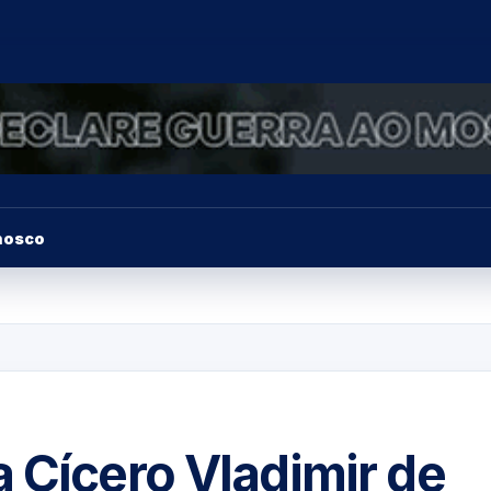
nosco
 Cícero Vladimir de