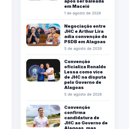
após ser baleada
em Maceió
1 de agosto de 2026
Negociação entre
JHC e Arthur Lira
adia convenção do
PSDB em Alagoas
5 de agosto de 2026
Convenção
oficializa Ronaldo
Lessa como vice
de JHC na disputa
pelo Governo de
Alagoas
5 de agosto de 2026
Convenção
confirma
candidatura de
JHC ao Governo de
Alagoas, mas