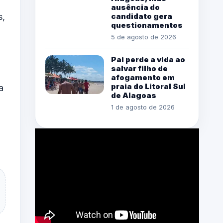
ausência do
s,
candidato gera
questionamentos
5 de agosto de 2026
Pai perde a vida ao
salvar filho de
afogamento em
praia do Litoral Sul
a
de Alagoas
1 de agosto de 2026