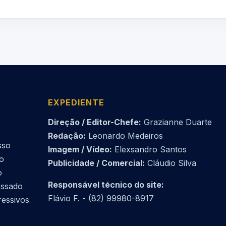
EXPEDIENTE
Direção / Editor-Chefe:
Grazianne Duarte
Redação:
Leonardo Medeiros
sso
Imagem / Vídeo:
Elexsandro Santos
do
Publicidade / Comercial:
Cláudio Silva
o
Responsável técnico do site:
essado
Flávio F. - (82) 99980-8917
ressivos