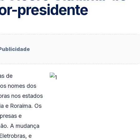
or-presidente
Publicidade
as de
, os nomes dos
doras nos estados
ia e Roraima. Os
presas e
ção. A mudança
Eletrobras, e