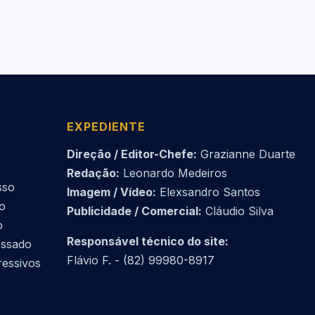
EXPEDIENTE
Direção / Editor-Chefe:
Grazianne Duarte
Redação:
Leonardo Medeiros
sso
Imagem / Vídeo:
Elexsandro Santos
do
Publicidade / Comercial:
Cláudio Silva
o
Responsável técnico do site:
essado
Flávio F. - (82) 99980-8917
ressivos