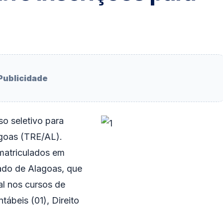
Publicidade
o seletivo para
agoas (TRE/AL).
matriculados em
ado de Alagoas, que
al nos cursos de
ábeis (01), Direito