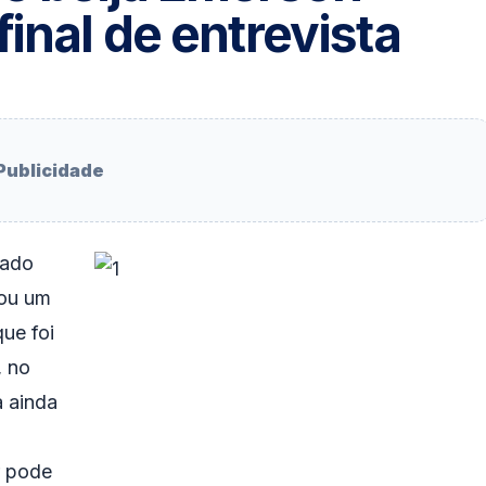
inal de entrevista
Publicidade
dado
hou um
que foi
, no
a ainda
r pode