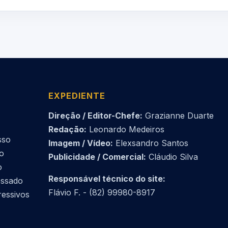
EXPEDIENTE
Direção / Editor-Chefe:
Grazianne Duarte
Redação:
Leonardo Medeiros
sso
Imagem / Vídeo:
Elexsandro Santos
do
Publicidade / Comercial:
Cláudio Silva
o
Responsável técnico do site:
essado
Flávio F. - (82) 99980-8917
ressivos