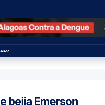
nosco
le beija Emerson