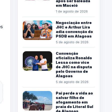
após ser baleada
em Maceió
1 de agosto de 2026
Negociação entre
es
JHC e Arthur Lira
adia convenção do
PSDB em Alagoas
5 de agosto de 2026
Convenção
oficializa Ronaldo
Lessa como vice
de JHC na disputa
pelo Governo de
Alagoas
5 de agosto de 2026
Pai perde a vida ao
salvar filho de
afogamento em
praia do Litoral Sul
de Alagoas