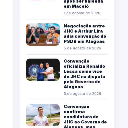
após ser baleada
em Maceió
1 de agosto de 2026
Negociação entre
JHC e Arthur Lira
adia convenção do
PSDB em Alagoas
5 de agosto de 2026
Convenção
oficializa Ronaldo
Lessa como vice
de JHC na disputa
pelo Governo de
Alagoas
5 de agosto de 2026
Convenção
confirma
candidatura de
JHC ao Governo de
Alagoas, mas