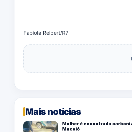
Fabíola Reipert/R7
Mais notícias
Mulher é encontrada carboniz
Maceió