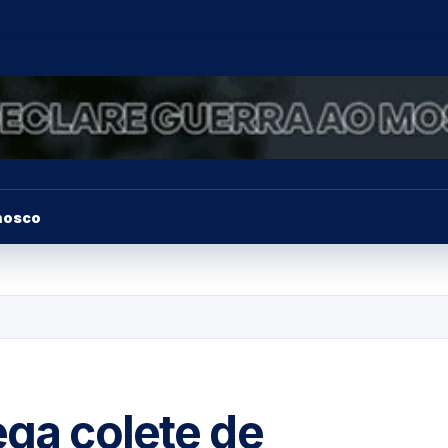
nosco
ega colete de