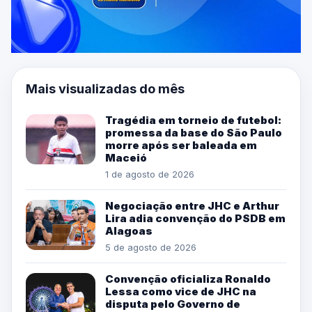
Mais visualizadas do mês
Tragédia em torneio de futebol:
promessa da base do São Paulo
morre após ser baleada em
Maceió
1 de agosto de 2026
Negociação entre JHC e Arthur
Lira adia convenção do PSDB em
Alagoas
5 de agosto de 2026
Convenção oficializa Ronaldo
Lessa como vice de JHC na
disputa pelo Governo de