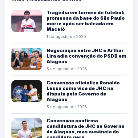
Tragédia em torneio de futebol:
promessa da base do São Paulo
morre após ser baleada em
Maceió
1 de agosto de 2026
Negociação entre JHC e Arthur
Lira adia convenção do PSDB em
Alagoas
5 de agosto de 2026
Convenção oficializa Ronaldo
Lessa como vice de JHC na
disputa pelo Governo de
Alagoas
5 de agosto de 2026
Convenção confirma
candidatura de JHC ao Governo
de Alagoas, mas ausência do
candidato gera