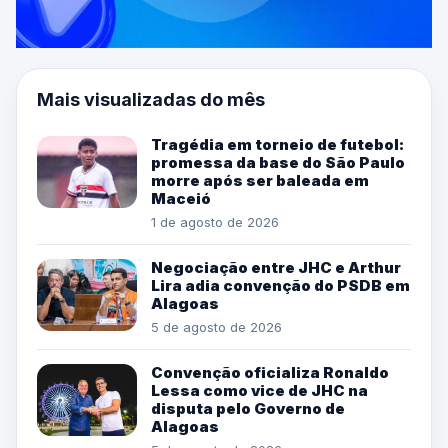
Mais visualizadas do mês
Tragédia em torneio de futebol:
promessa da base do São Paulo
morre após ser baleada em
Maceió
1 de agosto de 2026
Negociação entre JHC e Arthur
Lira adia convenção do PSDB em
Alagoas
5 de agosto de 2026
Convenção oficializa Ronaldo
Lessa como vice de JHC na
disputa pelo Governo de
Alagoas