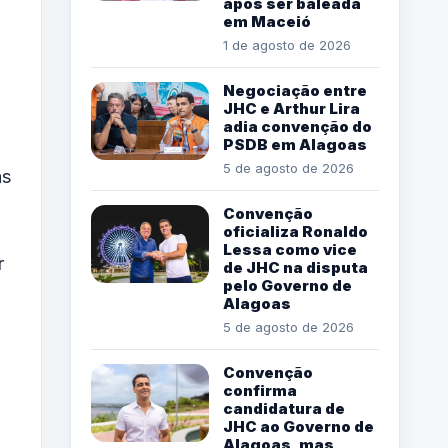
após ser baleada
em Maceió
1 de agosto de 2026
Negociação entre
JHC e Arthur Lira
adia convenção do
PSDB em Alagoas
5 de agosto de 2026
as
Convenção
oficializa Ronaldo
Lessa como vice
r
de JHC na disputa
pelo Governo de
Alagoas
5 de agosto de 2026
Convenção
confirma
candidatura de
JHC ao Governo de
Alagoas, mas