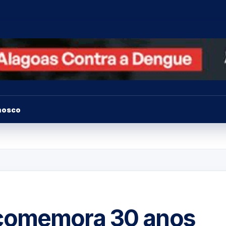
nosco
comemora 30 anos