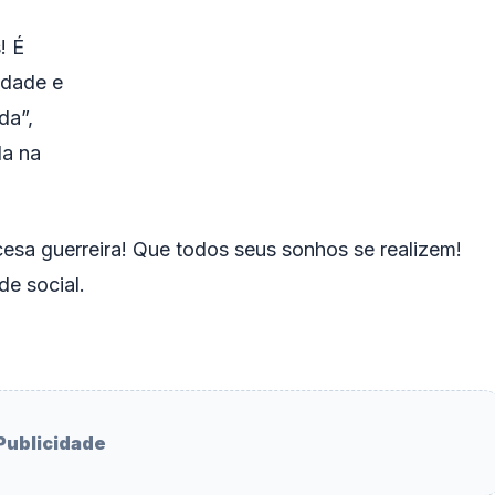
! É
udade e
da”,
da na
esa guerreira! Que todos seus sonhos se realizem!
de social.
Publicidade