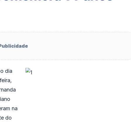
Publicidade
o dia
eira,
rnanda
iano
veram na
te do