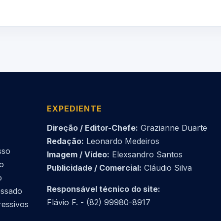
EXPEDIENTE
Direção / Editor-Chefe:
Grazianne Duarte
Redação:
Leonardo Medeiros
sso
Imagem / Vídeo:
Elexsandro Santos
do
Publicidade / Comercial:
Cláudio Silva
o
Responsável técnico do site:
essado
Flávio F. - (82) 99980-8917
ressivos