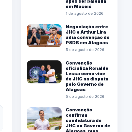
após ser baleada
em Maceió
1 de agosto de 2026
Negociação entre
JHC e Arthur Lira
adia convenção do
PSDB em Alagoas
5 de agosto de 2026
Convenção
oficializa Ronaldo
Lessa como vice
de JHC na disputa
pelo Governo de
Alagoas
5 de agosto de 2026
Convenção
confirma
candidatura de
JHC ao Governo de
Alagoas, mas