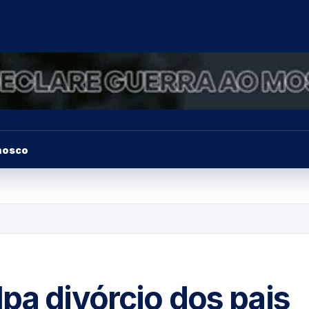
nosco
pa divórcio dos pais